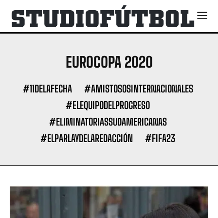
EUROCOPA 2020
#11DELAFECHA
#AMISTOSOSINTERNACIONALES
#ELEQUIPODELPROGRESO
#ELIMINATORIASSUDAMERICANAS
#ELPARLAYDELAREDACCIÓN
#FIFA23