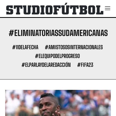
#ELIMINATORIASSUDAMERICANAS
#11DELAFECHA
#AMISTOSOSINTERNACIONALES
#ELEQUIPODELPROGRESO
#ELPARLAYDELAREDACCIÓN
#FIFA23