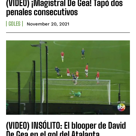
(VIDEO) ¡Magistral De Gea! Tapó dos
penales consecutivos
GOLES
November 20, 2021
(VIDEO) INSÓLITO: El blooper de David
De Gea en el gol del Atalanta