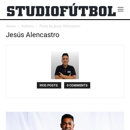
Home
Authors
Posts by Jesús Alencastro
Jesús Alencastro
9935 POSTS
0 COMMENTS