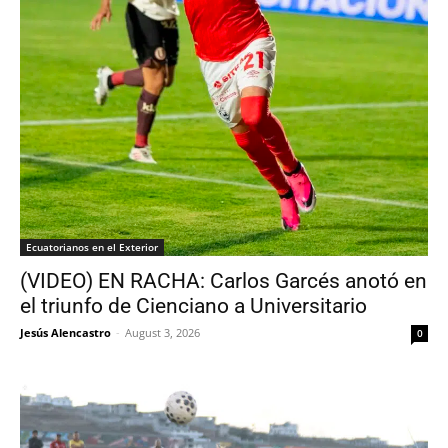
Ecuatorianos en el Exterior
(VIDEO) EN RACHA: Carlos Garcés anotó en
el triunfo de Cienciano a Universitario
Jesús Alencastro
-
August 3, 2026
0