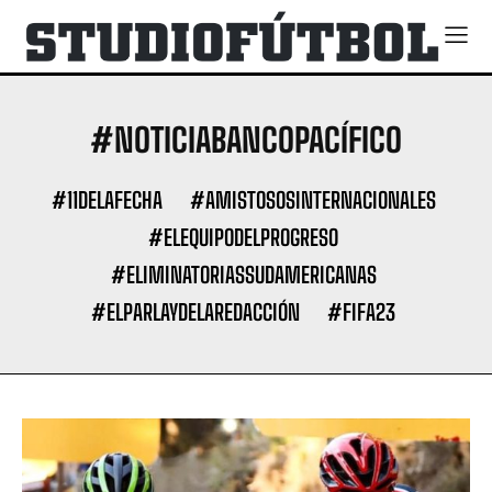
#NOTICIABANCOPACÍFICO
#11DELAFECHA
#AMISTOSOSINTERNACIONALES
#ELEQUIPODELPROGRESO
#ELIMINATORIASSUDAMERICANAS
#ELPARLAYDELAREDACCIÓN
#FIFA23