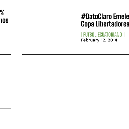
0%
#DatoClaro Emele
anos
Copa Libertadore
FÚTBOL ECUATORIANO
February 12, 2014