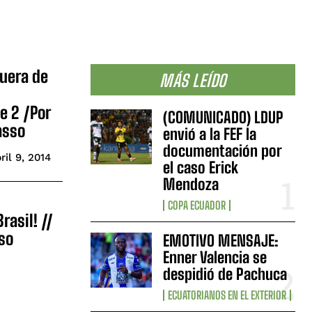
fuera de
MÁS LEÍDO
e 2 /Por
(COMUNICADO) LDUP
asso
envió a la FEF la
documentación por
ril 9, 2014
el caso Erick
Mendoza
COPA ECUADOR
Brasil! //
so
EMOTIVO MENSAJE:
Enner Valencia se
despidió de Pachuca
ECUATORIANOS EN EL EXTERIOR