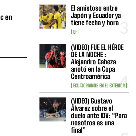
El amistoso entre
Japón y Ecuador ya
c en
tiene fecha y hora
s
SF
(VIDEO) FUE EL HÉROE
DE LA NOCHE :
Alejandro Cabeza
anotó en la Copa
Centroamérica
ECUATORIANOS EN EL EXTERIOR
(VIDEO) Gustavo
Álvarez sobre el
duelo ante IDV: “Para
nosotros es una
final”