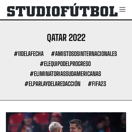
QATAR 2022
#11DELAFECHA
#AMISTOSOSINTERNACIONALES
#ELEQUIPODELPROGRESO
#ELIMINATORIASSUDAMERICANAS
#ELPARLAYDELAREDACCIÓN
#FIFA23