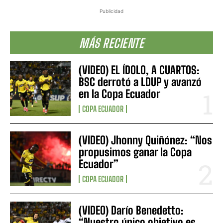
Publicidad
MÁS RECIENTE
(VIDEO) EL ÍDOLO, A CUARTOS:
BSC derrotó a LDUP y avanzó
en la Copa Ecuador
COPA ECUADOR
(VIDEO) Jhonny Quiñónez: “Nos
propusimos ganar la Copa
Ecuador”
COPA ECUADOR
(VIDEO) Darío Benedetto:
“Nuestro único objetivo es