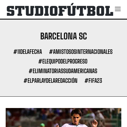
BARCELONA SC
#11DELAFECHA
#AMISTOSOSINTERNACIONALES
#ELEQUIPODELPROGRESO
#ELIMINATORIASSUDAMERICANAS
#ELPARLAYDELAREDACCIÓN
#FIFA23