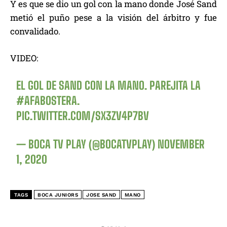
Y es que se dio un gol con la mano donde José Sand
metió el puño pese a la visión del árbitro y fue
convalidado.
VIDEO:
EL GOL DE SAND CON LA MANO. PAREJITA LA
#AFABOSTERA
.
PIC.TWITTER.COM/SX3ZV4P7BV
— BOCA TV PLAY (@BOCATVPLAY)
NOVEMBER
1, 2020
TAGS
BOCA JUNIORS
JOSE SAND
MANO