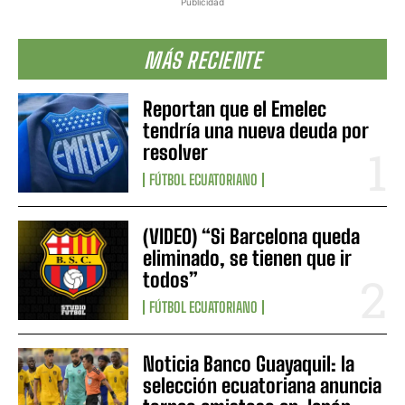
Publicidad
MÁS RECIENTE
Reportan que el Emelec
tendría una nueva deuda por
resolver
FÚTBOL ECUATORIANO
(VIDEO) “Si Barcelona queda
eliminado, se tienen que ir
todos”
FÚTBOL ECUATORIANO
Noticia Banco Guayaquil: la
selección ecuatoriana anuncia