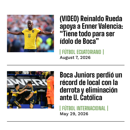
(VIDEO) Reinaldo Rueda
apoya a Enner Valencia:
“Tiene todo para ser
ídolo de Boca”
FÚTBOL ECUATORIANO
August 7, 2026
Boca Juniors perdió un
récord de local con la
derrota y eliminación
ante U. Católica
FÚTBOL INTERNACIONAL
May 29, 2026