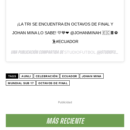
¡LA TRI SE ENCUENTRA EN OCTAVOS DE FINAL Y
JOHAN MINA LO SABE! 💛💙❤ @JOHANMINAH 🇪🇨🍫⚽️
🕺#ECUADOR
UNA PUBLICACIÓN COMPARTIDA DE
(@STUDIOFUTBOLWEB) EL
STUDIOFUTBOL
TAGS
AUNLI
CELEBRACIÓN
ECUADOR
JOHAN MINA
MUNDIAL SUB 17
OCTAVOS DE FINAL
Publicidad
MÁS RECIENTE