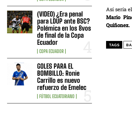
Así sería e
(VIDEO) ¿Era penal
Mario Pin
para LDUP ante BSC?
Quiñonez.
Polémica en los 8vos
de final de la Copa
Ecuador
TAGS
BA
COPA ECUADOR
GOLES PARA EL
BOMBILLO: Ronie
Carrillo es nuevo
refuerzo de Emelec
FÚTBOL ECUATORIANO