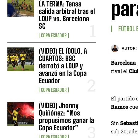
par
LA TERNA: Tensa
salida arbitral tras el
LDUP vs. Barcelona
SC
FÚTBOL 
COPA ECUADOR
AUTOR:
(VIDEO) EL ÍDOLO, A
CUARTOS: BSC
Barcelona 
derrotó a LDUP y
rival el
Clu
avanzó en la Copa
Ecuador
COPA ECUADOR
El partido 
(VIDEO) Jhonny
Ramos
cuen
Quiñónez: “Nos
propusimos ganar la
Sin
Sebast
Copa Ecuador”
sub 20, ad
COPA ECUADOR