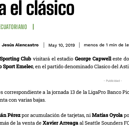
a el clásico
ECUATORIANO
de l
Jesús Alencastro
menos de 1
min
May 10, 2019
Sporting Club
visitará el estadio
George Capwell
este do
b Sport Emelec
, en el partido denominado Clasico del Asti
- Publicidad -
es correspondiente a la jornada 13 de la LigaPro Banco Pi
ta con varias bajas.
ián Pérez
por acumulación de tarjetas, ni
Matías Oyola
po
emás de la venta de
Xavier Arreaga
al Seattle Sounders FC