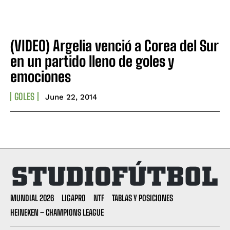
NO VA MÁS: César Farías está fuera de Barcelona SC
NO VA MÁS: César Farías está fuera de Barcelona SC
Liga de Portoviejo ya tiene nuevo DT tras la renuncia
Liga de Portoviejo ya tiene nuevo DT tras la renuncia
de Raúl Duarte
de Raúl Duarte
(VIDEO) Argelia venció a Corea del Sur
en un partido lleno de goles y
Company
Company
emociones
ABOUT
ABOUT
GOLES
June 22, 2014
CONTACT
CONTACT
PRIVACY POLICY
PRIVACY POLICY
NEWSLETTER
NEWSLETTER
MUNDIAL 2026
LIGAPRO
NTF
TABLAS Y POSICIONES
HEINEKEN – CHAMPIONS LEAGUE