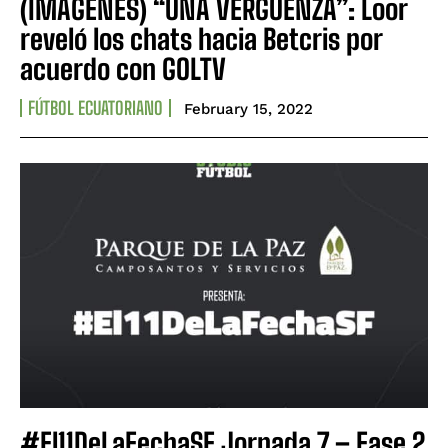
(IMÁGENES) “UNA VERGÜENZA”: Loor
reveló los chats hacia Betcris por
acuerdo con GOLTV
FÚTBOL ECUATORIANO
February 15, 2022
#El11DeLaFechaSF Jornada 7 – Fase 2