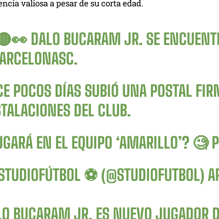
ncia valiosa a pesar de su corta edad.
🟡👀 DALO BUCARAM JR. SE ENCUEN
ARCELONASC
.
CE POCOS DÍAS SUBIÓ UNA POSTAL FI
STALACIONES DEL CLUB.
UGARÁ EN EL EQUIPO ‘AMARILLO’? 🧐
P
STUDIOFÚTBOL ⚽ (@STUDIOFUTBOL)
A
LO BUCARAM JR. ES NUEVO JUGADOR D