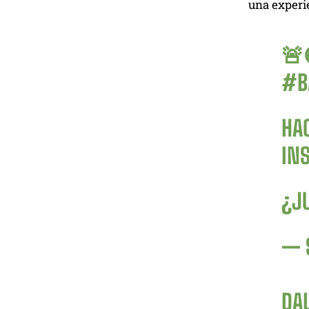
una experie
🚨
#B
HA
IN
¿J
— 
DA