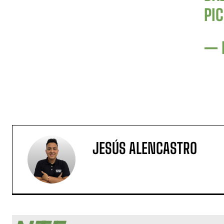
PI
— 
JESÚS ALENCASTRO