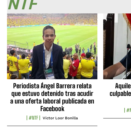
NTF
Periodista Ángel Barrera relata
Aquile
que estuvo detenido tras acudir
culpable
a una oferta laboral publicada en
Facebook
#N
#NTF
Víctor Loor Bonilla