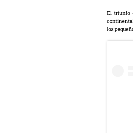
El triunfo
continental
los pequeño