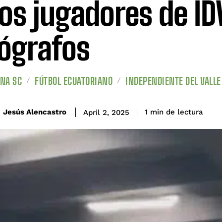
los jugadores de ID
ógrafos
NA SC
FÚTBOL ECUATORIANO
INDEPENDIENTE DEL VALLE
de lectura
Jesús Alencastro
1
min
April 2, 2025