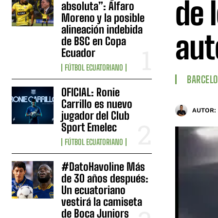
de 
absoluta”: Alfaro
Moreno y la posible
alineación indebida
aut
de BSC en Copa
Ecuador
FÚTBOL ECUATORIANO
BARCELO
OFICIAL: Ronie
Carrillo es nuevo
AUTOR:
jugador del Club
Sport Emelec
FÚTBOL ECUATORIANO
#DatoHavoline Más
de 30 años después:
Un ecuatoriano
vestirá la camiseta
de Boca Juniors