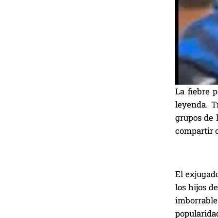
La fiebre 
leyenda. T
grupos de 
compartir 
El exjugad
los hijos d
imborrable
popularida