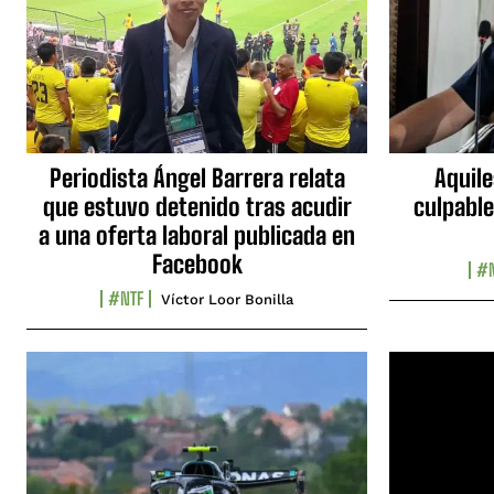
Periodista Ángel Barrera relata
Aquile
que estuvo detenido tras acudir
culpable
a una oferta laboral publicada en
Facebook
#N
#NTF
Víctor Loor Bonilla