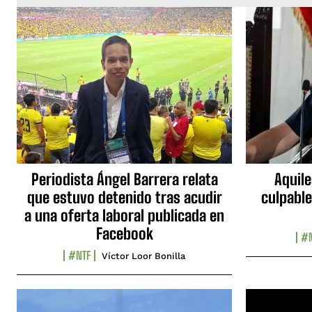
Periodista Ángel Barrera relata
Aquile
que estuvo detenido tras acudir
culpable
a una oferta laboral publicada en
Facebook
#N
#NTF
Víctor Loor Bonilla