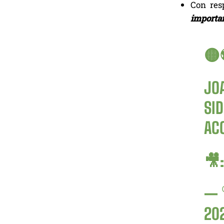
Con res
importan
🟡⚽
JO
SI
AC
🎥
— 
20