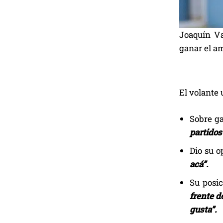
Joaquín Va
ganar el a
El volante 
Sobre g
partidos
Dio su o
acá”.
Su posic
frente d
gusta”.