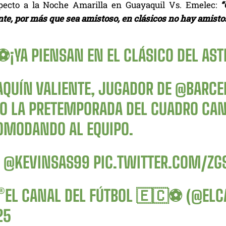
pecto a la Noche Amarilla en Guayaquil Vs. Emelec:
“
te, por más que sea amistoso, en clásicos no hay amisto
️¡YA PIENSAN EN EL CLÁSICO DEL AST
AQUÍN VALIENTE, JUGADOR DE
@BARCE
DO LA PRETEMPORADA DEL CUADRO CAN
OMODANDO AL EQUIPO.
:
@KEVINSAS99
PIC.TWITTER.COM/ZG
®EL CANAL DEL FÚTBOL 🇪🇨⚽ (@EL
25