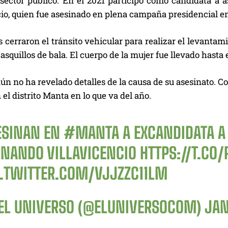
 sector público. En el 2021 participó como candidata a 
io, quien fue asesinado en plena campaña presidencial en
 cerraron el tránsito vehicular para realizar el levantam
asquillos de bala. El cuerpo de la mujer fue llevado hasta 
aún no ha revelado detalles de la causa de su asesinato. 
 el distrito Manta en lo que va del año.
ESINAN EN
#MANTA
A EXCANDIDATA A
RNANDO VILLAVICENCIO
HTTPS://T.C
C.TWITTER.COM/VJJZZC11LM
EL UNIVERSO (@ELUNIVERSOCOM)
JAN