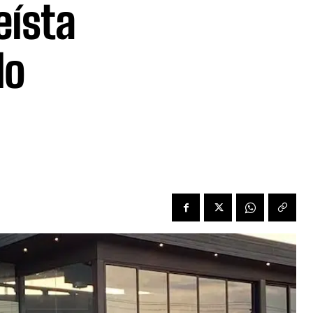
eísta
do