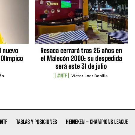
l nuevo
Resaca cerrará tras 25 años en
 Olímpico
el Malecón 2000: su despedida
será este 31 de julio
#NTF
lén
Víctor Loor Bonilla
NTF
TABLAS Y POSICIONES
HEINEKEN – CHAMPIONS LEAGUE