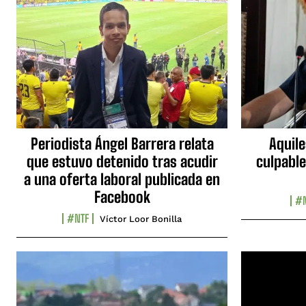
Periodista Ángel Barrera relata
Aquile
que estuvo detenido tras acudir
culpable
a una oferta laboral publicada en
Facebook
#N
#NTF
Víctor Loor Bonilla