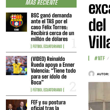
exc
MÁS RECIENTE
BSC ganó demanda
del
ante el TAS por el
caso Félix Torres:
Recibirá cerca de un
Vil
millón de dólares
FÚTBOL ECUATORIANO
#NTF
(VIDEO) Reinaldo
Rueda apoya a Enner
Valencia: “Tiene todo
AUTOR:
para ser ídolo de
Boca”
FÚTBOL ECUATORIANO
FEF y su postura
oficial tras la