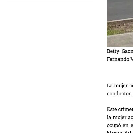
Betty Gaon
Fernando Vi
La mujer co
conductor. 
Este crimen
la mujer a
ocupó en e