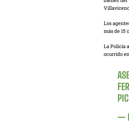
bienes del
Villavicenc
Los agentes
más de 15 c
La Policía 
ocurrido en
AS
FE
PI
— 