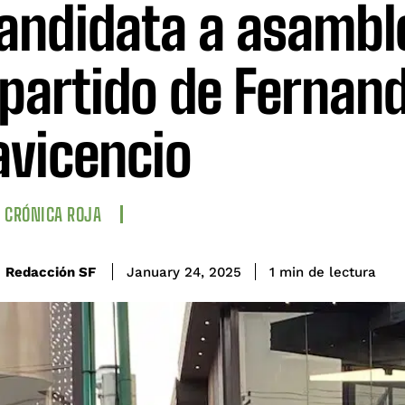
andidata a asambl
 partido de Fernan
lavicencio
CRÓNICA ROJA
de lectura
Redacción SF
1
min
January 24, 2025