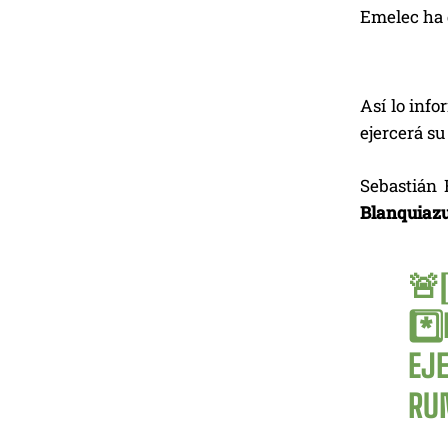
Emelec ha d
Así lo info
ejercerá su
Sebastián 
Blanquiazu
🚨
*️
EJ
RU