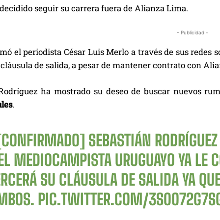
ecidido seguir su carrera fuera de Alianza Lima.
- Publicidad -
rmó el periodista César Luis Merlo a través de sus redes 
 cláusula de salida, a pesar de mantener contrato con Ali
Rodríguez ha mostrado su deseo de buscar nuevos rumbo
les
.
[CONFIRMADO] SEBASTIÁN RODRÍGUEZ 
⃣EL MEDIOCAMPISTA URUGUAYO YA LE 
ERCERÁ SU CLÁUSULA DE SALIDA YA QU
MBOS.
PIC.TWITTER.COM/3S0O72G7S