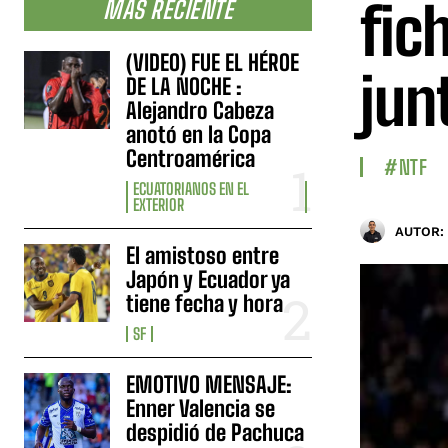
fic
MÁS RECIENTE
(VIDEO) FUE EL HÉROE
jun
DE LA NOCHE :
Alejandro Cabeza
anotó en la Copa
Centroamérica
#NTF
ECUATORIANOS EN EL
EXTERIOR
AUTOR:
El amistoso entre
Japón y Ecuador ya
tiene fecha y hora
SF
EMOTIVO MENSAJE:
Enner Valencia se
despidió de Pachuca