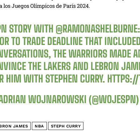
 los Juegos Olímpicos de París 2024.
PN STORY WITH
@RAMONASHELBURNE
IOR TO TRADE DEADLINE THAT INCLUD
NVERSATIONS, THE WARRIORS MADE A
NVINCE THE LAKERS AND LEBRON JAME
IR HIM WITH STEPHEN CURRY.
HTTPS:/
ADRIAN WOJNAROWSKI (@WOJESPN
BRON JAMES
NBA
STEPH CURRY