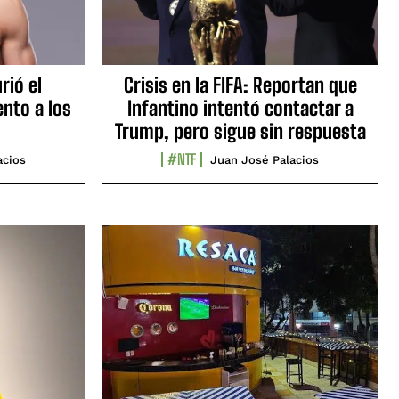
rió el
Crisis en la FIFA: Reportan que
nto a los
Infantino intentó contactar a
Trump, pero sigue sin respuesta
#NTF
acios
Juan José Palacios