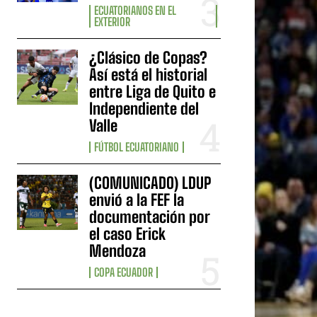
ECUATORIANOS EN EL
EXTERIOR
¿Clásico de Copas?
Así está el historial
entre Liga de Quito e
Independiente del
Valle
FÚTBOL ECUATORIANO
(COMUNICADO) LDUP
envió a la FEF la
documentación por
el caso Erick
Mendoza
COPA ECUADOR