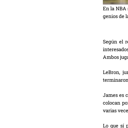
En la NBA s
genios de l
Según el r
interesados
Ambos juga
LeBron, ju
terminaron
James es c
colocan po
varias vec
Lo que sí 