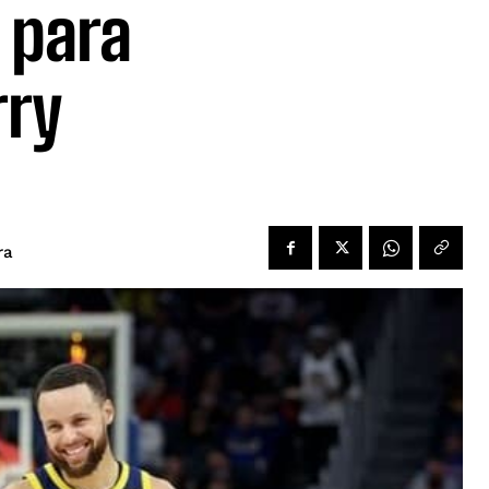
 para
rry
ra