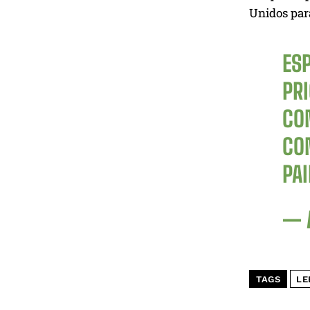
Unidos para
ES
PR
CO
CO
PA
— 
TAGS
LE