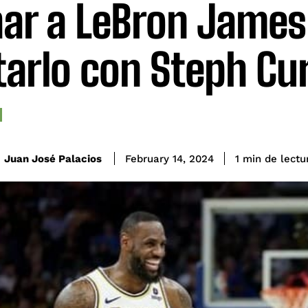
har a LeBron James
tarlo con Steph Cu
de lectu
Juan José Palacios
1
min
February 14, 2024