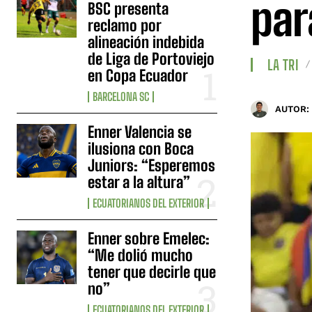
par
BSC presenta
reclamo por
alineación indebida
de Liga de Portoviejo
LA TRI
en Copa Ecuador
BARCELONA SC
AUTOR:
Enner Valencia se
ilusiona con Boca
Juniors: “Esperemos
estar a la altura”
ECUATORIANOS DEL EXTERIOR
Enner sobre Emelec:
“Me dolió mucho
tener que decirle que
no”
ECUATORIANOS DEL EXTERIOR