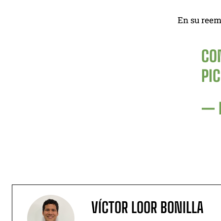
En su reem
CO
PI
— 
VÍCTOR LOOR BONILLA