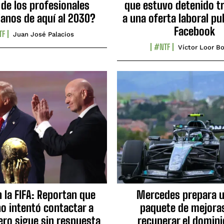
 de los profesionales
que estuvo detenido tr
ianos de aquí al 2030?
a una oferta laboral pu
Facebook
TF
Juan José Palacios
#NTF
Víctor Loor Bo
n la FIFA: Reportan que
Mercedes prepara u
no intentó contactar a
paquete de mejora
ero sigue sin respuesta
recuperar el domini