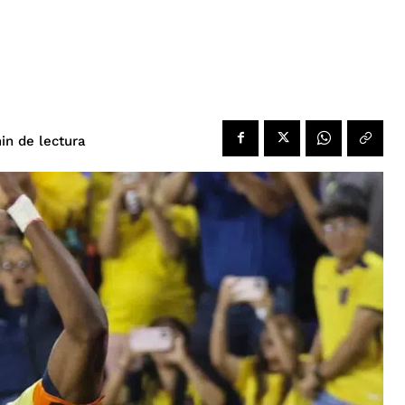
de lectura
in