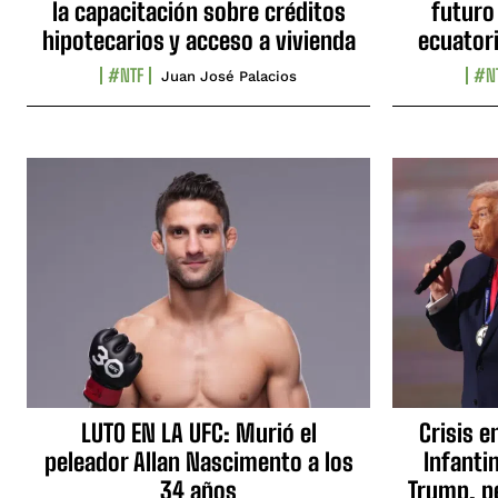
la capacitación sobre créditos
futuro
hipotecarios y acceso a vivienda
ecuator
#NTF
#N
Juan José Palacios
LUTO EN LA UFC: Murió el
Crisis e
peleador Allan Nascimento a los
Infanti
34 años
Trump, p