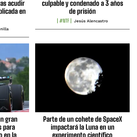
as acudir
culpable y condenado a 3 años
blicada en
de prisión
#NTF
Jesús Alencastro
nilla
n gran
Parte de un cohete de SpaceX
s para
impactará la Luna en un
o en la
experimento científico