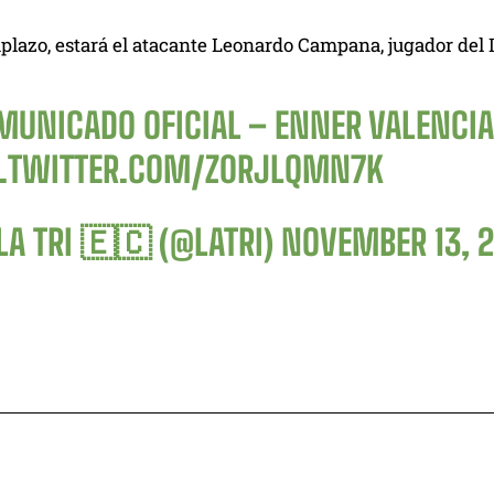
plazo, estará el atacante Leonardo Campana, jugador del 
MUNICADO OFICIAL – ENNER VALENCIA
C.TWITTER.COM/Z0RJLQMN7K
LA TRI 🇪🇨 (@LATRI)
NOVEMBER 13, 