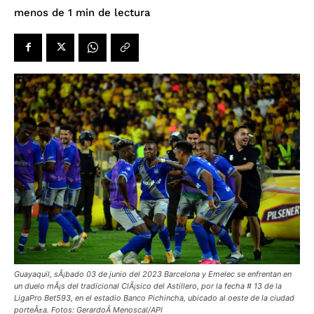
de lectura
menos de 1
min
Guayaquil, sÃ¡bado 03 de junio del 2023 Barcelona y Emelec se enfrentan en
un duelo mÃ¡s del tradicional ClÃ¡sico del Astillero, por la fecha # 13 de la
LigaPro Bet593, en el estadio Banco Pichincha, ubicado al oeste de la ciudad
porteÃ±a. Fotos: GerardoÂ Menoscal/API