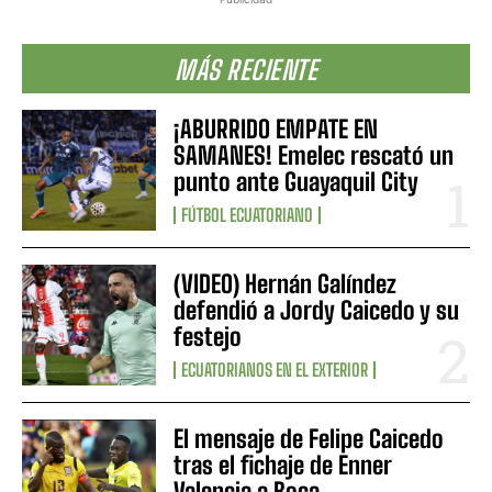
MÁS RECIENTE
¡ABURRIDO EMPATE EN
SAMANES! Emelec rescató un
punto ante Guayaquil City
FÚTBOL ECUATORIANO
(VIDEO) Hernán Galíndez
defendió a Jordy Caicedo y su
festejo
ECUATORIANOS EN EL EXTERIOR
El mensaje de Felipe Caicedo
tras el fichaje de Enner
Valencia a Boca