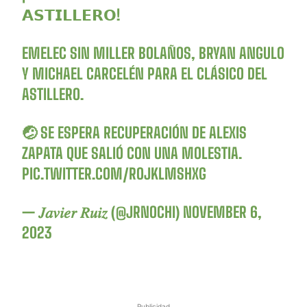
𝗔𝗦𝗧𝗜𝗟𝗟𝗘𝗥𝗢!
EMELEC SIN MILLER BOLAÑOS, BRYAN ANGULO
Y MICHAEL CARCELÉN PARA EL CLÁSICO DEL
ASTILLERO.
🤕 SE ESPERA RECUPERACIÓN DE ALEXIS
ZAPATA QUE SALIÓ CON UNA MOLESTIA.
PIC.TWITTER.COM/ROJKLMSHXG
— 𝐽𝑎𝑣𝑖𝑒𝑟 𝑅𝑢𝑖𝑧 (@JRNOCHI)
NOVEMBER 6,
2023
Publicidad