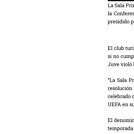
La Sala Pr
la Confere
presidido 
El club tur
si no cumpl
Juve violó 
“La Sala P
resolución
celebrado c
UEFA en s
El denomin
temporada 