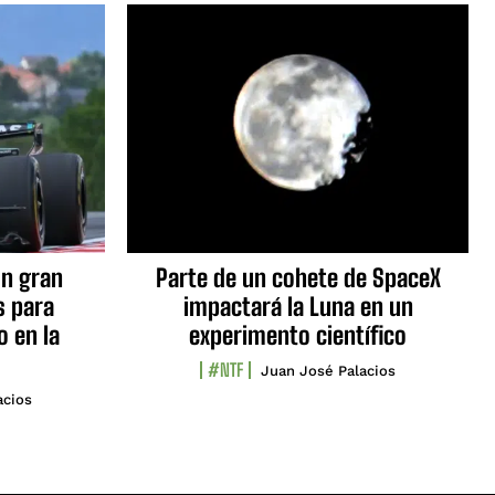
n gran
Parte de un cohete de SpaceX
s para
impactará la Luna en un
o en la
experimento científico
#NTF
Juan José Palacios
acios