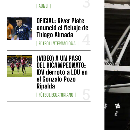
AUNLI
OFICIAL: River Plate
anunció el fichaje de
Thiago Almada
FÚTBOL INTERNACIONAL
(VIDEO) A UN PASO
DEL BICAMPEONATO:
IDV derrotó a LDU en
el Gonzalo Pozo
Ripalda
FÚTBOL ECUATORIANO