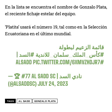
En la lista se encuentra el nombre de Gonzalo Plata,
el reciente fichaje estelar del equipo.
‘Platita’ usará el número 19, tal como en la Selección
Ecuatoriana en el último mundial.
قائمة الزعيم لبطولة
|
#السد
#كأس_الملك_سلمان_للاندية
PIC.TWITTER.COM/6XMVZHDJR7
#ALSADD
— 🏆 #77 AL SADD SC | نادي السد
(@ALSADDSC)
JULY 24, 2023
TAGS
AL SADD
GONZALO PLATA