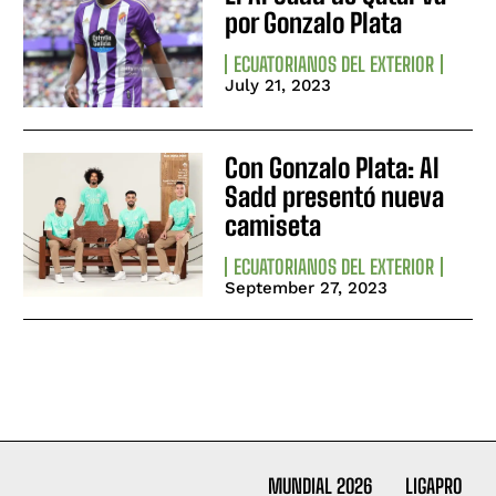
por Gonzalo Plata
ECUATORIANOS DEL EXTERIOR
July 21, 2023
Con Gonzalo Plata: Al
Sadd presentó nueva
camiseta
ECUATORIANOS DEL EXTERIOR
September 27, 2023
MUNDIAL 2026
LIGAPRO