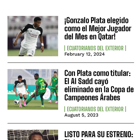
¡Gonzalo Plata elegido
como el Mejor Jugador
del Mes en Qatar!
ECUATORIANOS DEL EXTERIOR
February 12, 2024
Con Plata como titular:
El Al Sadd cayó
eliminado en la Copa de
Campeones Árabes
ECUATORIANOS DEL EXTERIOR
August 5, 2023
LISTO PARA SU ESTRENO: