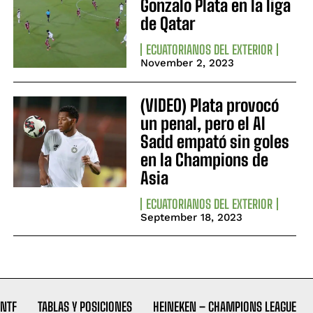
Gonzalo Plata en la liga
de Qatar
ECUATORIANOS DEL EXTERIOR
November 2, 2023
(VIDEO) Plata provocó
un penal, pero el Al
Sadd empató sin goles
en la Champions de
Asia
ECUATORIANOS DEL EXTERIOR
September 18, 2023
NTF
TABLAS Y POSICIONES
HEINEKEN – CHAMPIONS LEAGUE