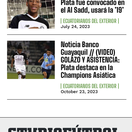
Plata fue convocado en
el Al Sadd, usará la ’19’
ECUATORIANOS DEL EXTERIOR
July 24, 2023
Noticia Banco
Guayaquil // (VIDEO)
GOLAZO Y ASISTENCIA:
Plata destaca en la
Champions Asiática
ECUATORIANOS DEL EXTERIOR
October 23, 2023