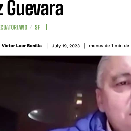
z Guevara
ECUATORIANO
SF
de 
Víctor Loor Bonilla
menos de 1
min
July 19, 2023