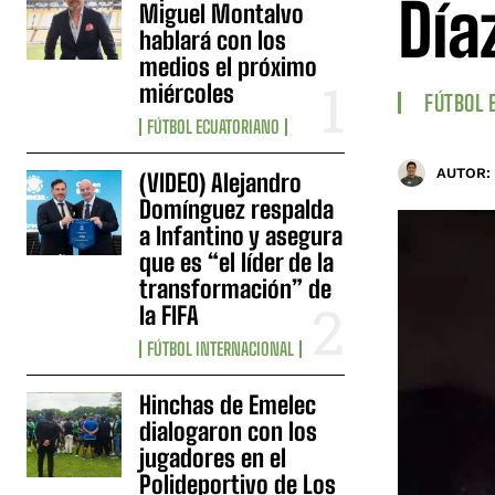
Día
Miguel Montalvo
hablará con los
medios el próximo
miércoles
FÚTBOL 
FÚTBOL ECUATORIANO
AUTOR:
(VIDEO) Alejandro
Domínguez respalda
a Infantino y asegura
que es “el líder de la
transformación” de
la FIFA
FÚTBOL INTERNACIONAL
Hinchas de Emelec
dialogaron con los
jugadores en el
Polideportivo de Los