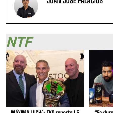
JUAN JOSÉ PALACIOS
NTF
MÁXIMA LUCHA: TKO reporta 1.5
“Es duro,