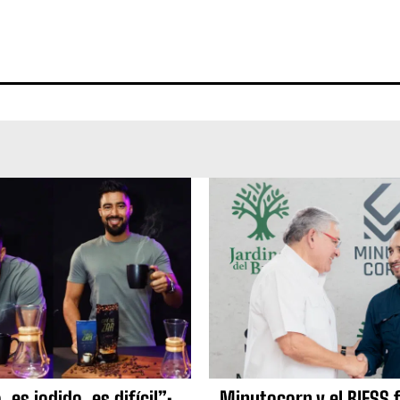
 es jodido, es difícil”:
Minutocorp y el BIESS 