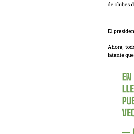
de clubes d
El preside
Ahora, tod
latente que
EN
LL
PUE
VE
— 