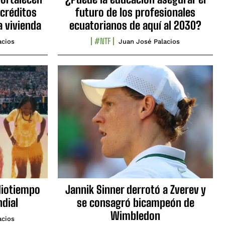
 créditos
futuro de los profesionales
a vivienda
ecuatorianos de aquí al 2030?
#NTF
acios
Juan José Palacios
diotiempo
Jannik Sinner derrotó a Zverev y
ndial
se consagró bicampeón de
Wimbledon
acios