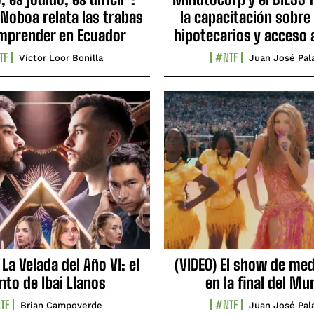
 Noboa relata las trabas
la capacitación sobre
mprender en Ecuador
hipotecarios y acceso 
TF
#NTF
Víctor Loor Bonilla
Juan José Pal
 La Velada del Año VI: el
(VIDEO) El show de me
nto de Ibai Llanos
en la final del Mu
TF
#NTF
Brian Campoverde
Juan José Pal