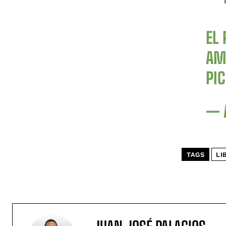
EL
AM
PI
— 
TAGS
LI