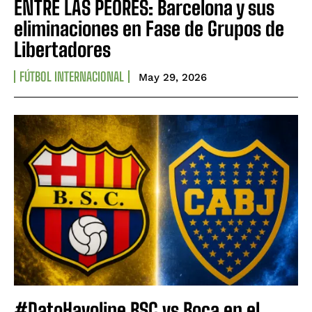
ENTRE LAS PEORES: Barcelona y sus
eliminaciones en Fase de Grupos de
Libertadores
FÚTBOL INTERNACIONAL
May 29, 2026
#DatoHavoline BSC vs Boca en el