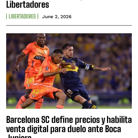
Libertadores
LIBERTADORES
June 2, 2026
Barcelona SC define precios y habilita
venta digital para duelo ante Boca
Juniors