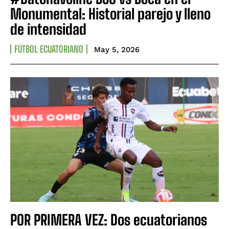
Monumental: Historial parejo y lleno
de intensidad
FÚTBOL ECUATORIANO
May 5, 2026
POR PRIMERA VEZ: Dos ecuatorianos