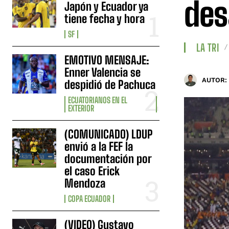
des
Japón y Ecuador ya
tiene fecha y hora
SF
LA TRI
EMOTIVO MENSAJE:
Enner Valencia se
AUTOR:
despidió de Pachuca
ECUATORIANOS EN EL
EXTERIOR
(COMUNICADO) LDUP
envió a la FEF la
documentación por
el caso Erick
Mendoza
COPA ECUADOR
(VIDEO) Gustavo