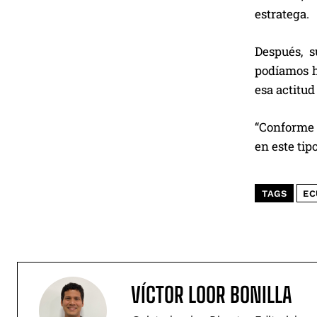
estratega.
Después, 
podíamos h
esa actitud
“Conforme 
en este tip
TAGS
EC
VÍCTOR LOOR BONILLA