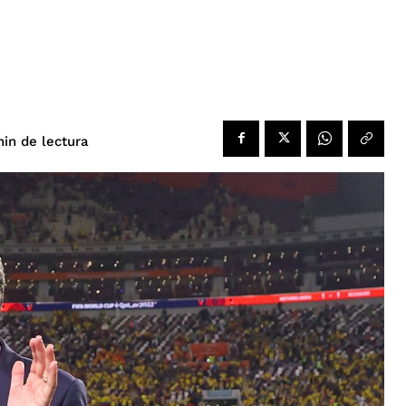
de lectura
in