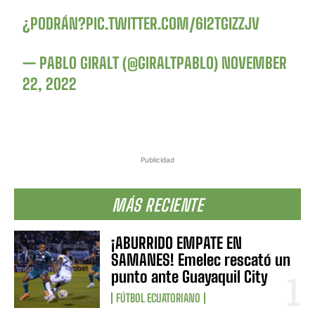
¿PODRÁN?
PIC.TWITTER.COM/6I2TGIZZJV
— PABLO GIRALT (@GIRALTPABLO)
NOVEMBER
22, 2022
Publicidad
MÁS RECIENTE
¡ABURRIDO EMPATE EN
SAMANES! Emelec rescató un
punto ante Guayaquil City
FÚTBOL ECUATORIANO