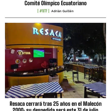
Comité Olímpico Ecuatoriano
#NTF
Adrián Guillén
Resaca cerrará tras 25 años en el Malecón
2000: su despedida será este 31 de julio