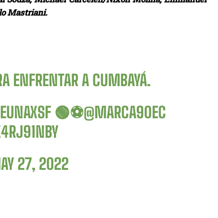
o Mastriani.
ARA ENFRENTAR A CUMBAYÁ.
EUNAXSF
🟢⚽️
@MARCA90EC
K4RJ91NBY
AY 27, 2022