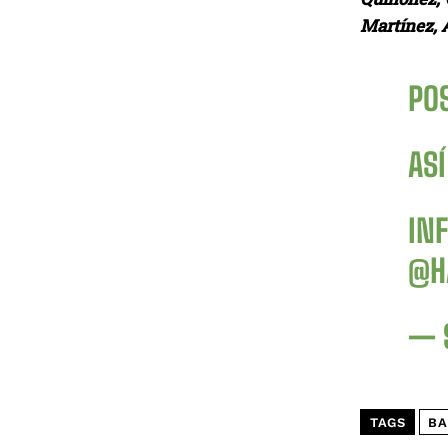
Martínez, 
PO
ASÍ
IN
@H
— 
TAGS
BA