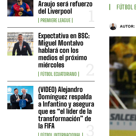
Araujo será refuerzo
FÚTBOL 
del Liverpool
PREMIERE LEAGUE
AUTOR:
Expectativa en BSC:
Miguel Montalvo
hablará con los
medios el próximo
miércoles
FÚTBOL ECUATORIANO
(VIDEO) Alejandro
Domínguez respalda
a Infantino y asegura
que es “el líder de la
transformación” de
la FIFA
FÚTBOL INTERNACIONAL