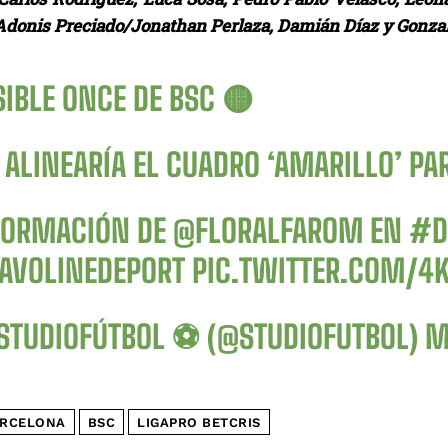
Adonis Preciado/Jonathan Perlaza, Damián Díaz y Gonzal
SIBLE ONCE DE BSC 🟡
 ALINEARÍA EL CUADRO ‘AMARILLO’ P
FORMACIÓN DE
@FLORALFAROM
EN
#D
AVOLINEDEPORT
PIC.TWITTER.COM/4
STUDIOFÚTBOL ⚽ (@STUDIOFUTBOL)
M
RCELONA
BSC
LIGAPRO BETCRIS