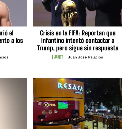
rió el
Crisis en la FIFA: Reportan que
nto a los
Infantino intentó contactar a
Trump, pero sigue sin respuesta
#NTF
acios
Juan José Palacios