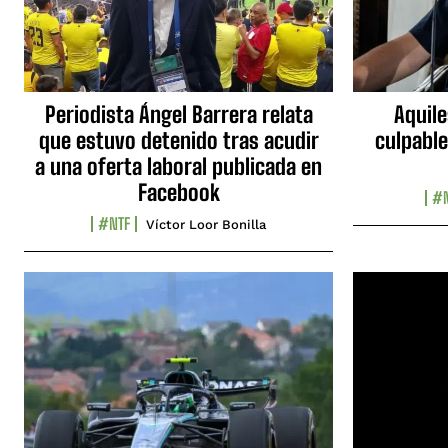
Periodista Ángel Barrera relata
Aquile
que estuvo detenido tras acudir
culpable
a una oferta laboral publicada en
Facebook
#N
#NTF
Víctor Loor Bonilla