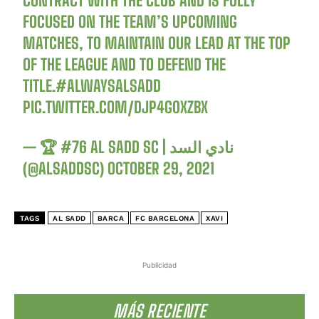
CONTRACT WITH THE CLUB AND IS FULLY
FOCUSED ON THE TEAM’S UPCOMING
MATCHES, TO MAINTAIN OUR LEAD AT THE TOP
OF THE LEAGUE AND TO DEFEND THE
TITLE.
#ALWAYSALSADD
PIC.TWITTER.COM/DJP4G0XZBX
— 🏆 #76 AL SADD SC | نادي السد
(@ALSADDSC)
OCTOBER 29, 2021
TAGS
AL SADD
BARCA
FC BARCELONA
XAVI
Publicidad
MÁS RECIENTE