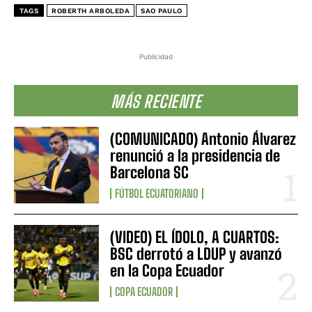
TAGS
ROBERTH ARBOLEDA
SAO PAULO
Publicidad
MÁS RECIENTE
(COMUNICADO) Antonio Álvarez
renunció a la presidencia de
Barcelona SC
FÚTBOL ECUATORIANO
(VIDEO) EL ÍDOLO, A CUARTOS:
BSC derrotó a LDUP y avanzó
en la Copa Ecuador
COPA ECUADOR