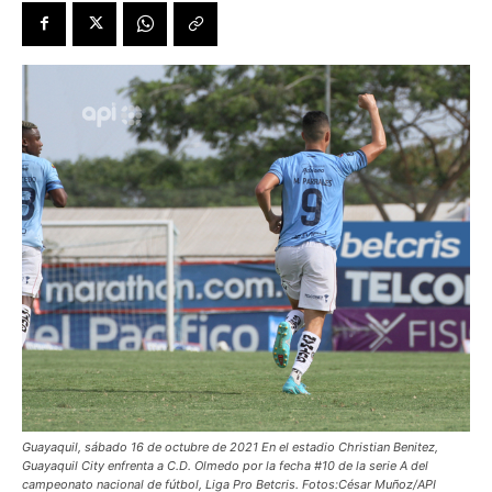
Guayaquil, sábado 16 de octubre de 2021 En el estadio Christian Benitez,
Guayaquil City enfrenta a C.D. Olmedo por la fecha #10 de la serie A del
campeonato nacional de fútbol, Liga Pro Betcris. Fotos:César Muñoz/API