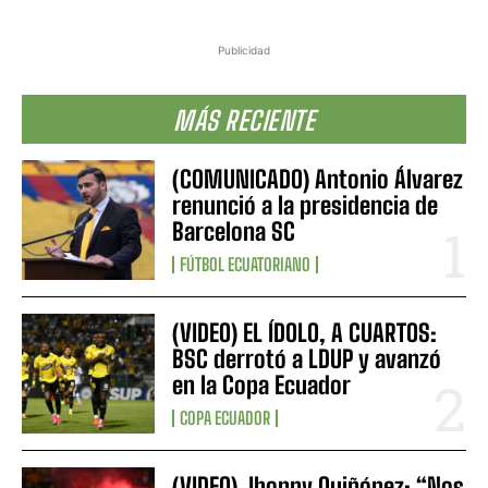
Publicidad
MÁS RECIENTE
(COMUNICADO) Antonio Álvarez
renunció a la presidencia de
Barcelona SC
FÚTBOL ECUATORIANO
(VIDEO) EL ÍDOLO, A CUARTOS:
BSC derrotó a LDUP y avanzó
en la Copa Ecuador
COPA ECUADOR
(VIDEO) Jhonny Quiñónez: “Nos