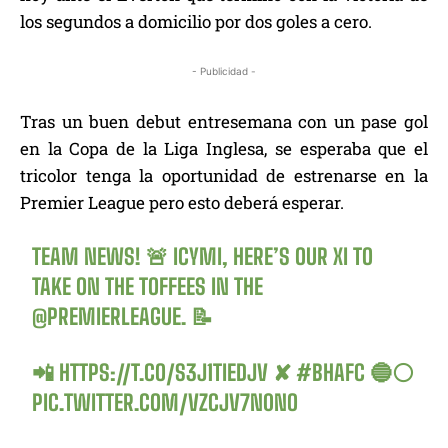
los segundos a domicilio por dos goles a cero.
- Publicidad -
Tras un buen debut entresemana con un pase gol
en la Copa de la Liga Inglesa, se esperaba que el
tricolor tenga la oportunidad de estrenarse en la
Premier League pero esto deberá esperar.
TEAM NEWS! 🚨 ICYMI, HERE’S OUR XI TO
TAKE ON THE TOFFEES IN THE
@PREMIERLEAGUE
. 📝
📲
HTTPS://T.CO/S3J1TIEDJV
✘
#BHAFC
🔵⚪️
PIC.TWITTER.COM/VZCJV7N0NO