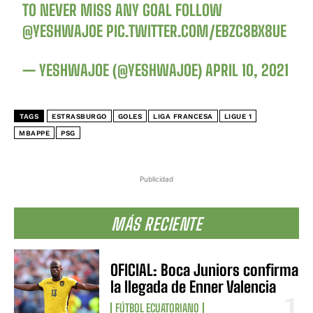
TO NEVER MISS ANY GOAL FOLLOW
@YESHWAJOE
PIC.TWITTER.COM/EBZC8BX8UE
— YESHWAJOE (@YESHWAJOE)
APRIL 10, 2021
TAGS
ESTRASBURGO
GOLES
LIGA FRANCESA
LIGUE 1
MBAPPE
PSG
Publicidad
MÁS RECIENTE
OFICIAL: Boca Juniors confirma
la llegada de Enner Valencia
FÚTBOL ECUATORIANO