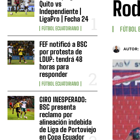
Rod
Quito vs
Independiente |
LigaPro | Fecha 24
FÚTBOL ECUATORIANO
FÚTBOL 
FEF notificó a BSC
AUTOR:
por protesta de
LDUP: tendrá 48
horas para
responder
FÚTBOL ECUATORIANO
GIRO INESPERADO:
BSC presenta
reclamo por
alineación indebida
de Liga de Portoviejo
en Copa Ecuador