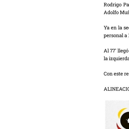
Rodrigo Pa
Adolfo Mu
Ya en la se
personal a 1
Al 77′ lleg
la izquierda
Con este re
ALINEACI