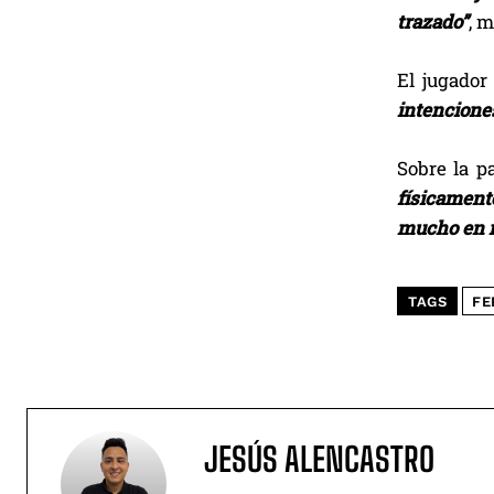
trazado”
, 
El jugador
intenciones
Sobre la pa
físicament
mucho en m
TAGS
FE
JESÚS ALENCASTRO