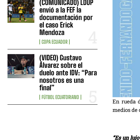
(COMUNICADO) LDUP
envió a la FEF la
documentación por
el caso Erick
Mendoza
COPA ECUADOR
(VIDEO) Gustavo
Álvarez sobre el
duelo ante IDV: “Para
nosotros es una
final”
FÚTBOL ECUATORIANO
En rueda d
medios de 
“Es un lujo