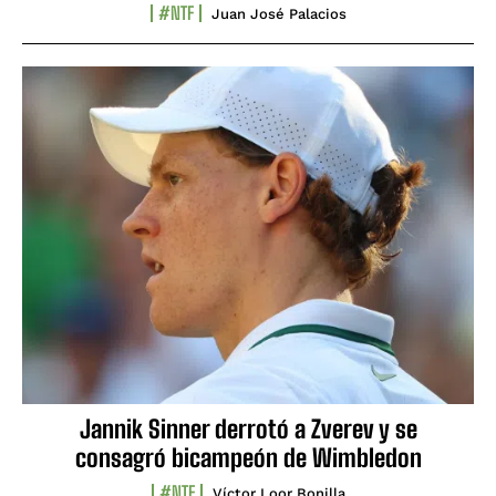
#NTF
Juan José Palacios
Jannik Sinner derrotó a Zverev y se
consagró bicampeón de Wimbledon
#NTF
Víctor Loor Bonilla