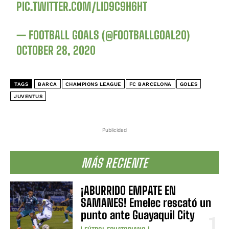
PIC.TWITTER.COM/LID9C9H6HT
— FOOTBALL GOALS (@FOOTBALLGOAL20)
OCTOBER 28, 2020
TAGS
BARCA
CHAMPIONS LEAGUE
FC BARCELONA
GOLES
JUVENTUS
Publicidad
MÁS RECIENTE
¡ABURRIDO EMPATE EN
SAMANES! Emelec rescató un
punto ante Guayaquil City