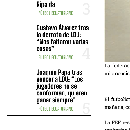
Ripalda
FÚTBOL ECUATORIANO
Gustavo Álvarez tras
la derrota de LDU:
“Nos faltaron varias
cosas”
FÚTBOL ECUATORIANO
La federac
Joaquín Papa tras
micrococicl
vencer a LDU: “Los
jugadores no se
conforman, quieren
El futboli
ganar siempre”
mañana, co
FÚTBOL ECUATORIANO
La FEF res