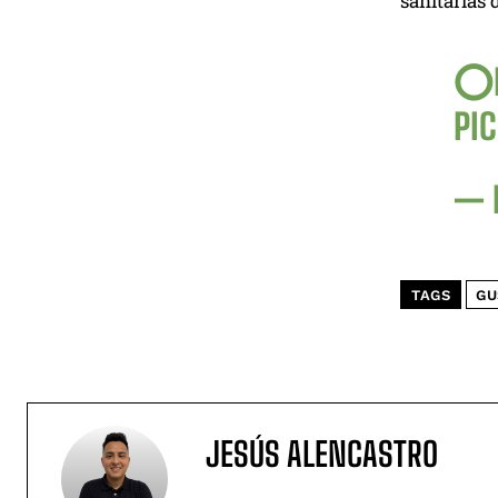
sanitarias d
⭕️L
PI
— L
TAGS
GU
JESÚS ALENCASTRO