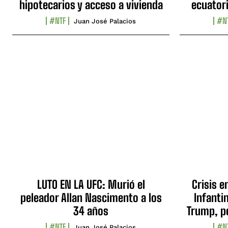
hipotecarios y acceso a vivienda
ecuator
#NTF
#N
Juan José Palacios
LUTO EN LA UFC: Murió el
Crisis e
peleador Allan Nascimento a los
Infanti
34 años
Trump, p
#NTF
#N
Juan José Palacios