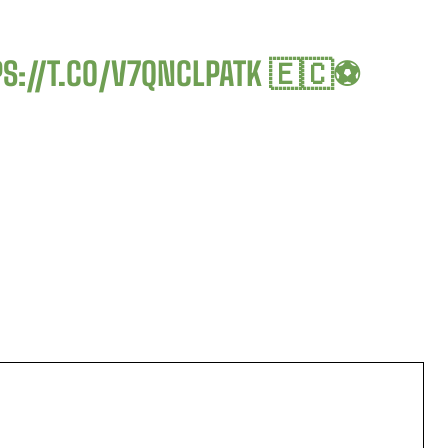
PS://T.CO/V7QNCLPATK
🇪🇨⚽️