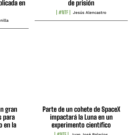
blicada en
de prisión
#NTF
Jesús Alencastro
nilla
n gran
Parte de un cohete de SpaceX
s para
impactará la Luna en un
o en la
experimento científico
#NTF
Juan José Palacios