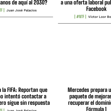
ianos de aquí al 2030?
a una oferta laboral pu
Facebook
TF
Juan José Palacios
#NTF
Víctor Loor Bo
n la FIFA: Reportan que
Mercedes prepara u
no intentó contactar a
paquete de mejora
ero sigue sin respuesta
recuperar el domini
Fórmula 1
TF
Juan José Palacios