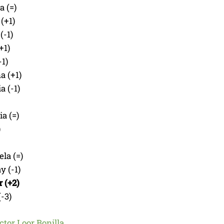
a (=)
(+1)
(-1)
+1)
-1)
a (+1)
a (-1)
a (=)
)
la (=)
y (-1)
 (+2)
(-3)
ctor Loor Bonilla