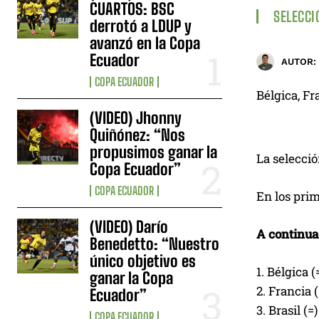
CUARTOS: BSC
SELECCI
derrotó a LDUP y
avanzó en la Copa
Ecuador
AUTOR:
COPA ECUADOR
Bélgica, Fr
(VIDEO) Jhonny
Quiñónez: “Nos
propusimos ganar la
La selecció
Copa Ecuador”
COPA ECUADOR
En los pri
(VIDEO) Darío
A continua
Benedetto: “Nuestro
único objetivo es
1. Bélgica (
ganar la Copa
2. Francia (
Ecuador”
3. Brasil (=)
COPA ECUADOR