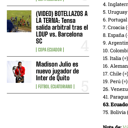
4. Inglaterr
5. Uruguay 
(VIDEO) BOTELLAZOS A
6. Portugal 
LA TERNA: Tensa
salida arbitral tras el
7. Croacia (
LDUP vs. Barcelona
8. España (
SC
9. Argentin
COPA ECUADOR
10. Colombi
15. Italia (=)
Madison Julio es
16. Alemani
nuevo jugador de
17. Chile (=
Inter de Quito
19. Perú (=)
FÚTBOL ECUATORIANO
26. Venezue
41. Paragua
63. Ecuador
75. Bolivia 
Nota de:
Ví