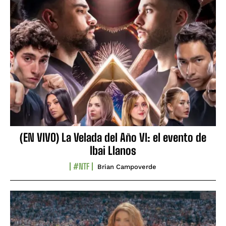
(EN VIVO) La Velada del Año VI: el evento de
Ibai Llanos
#NTF
Brian Campoverde