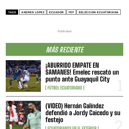
TAGS
ANDRES LOPEZ
ECUADOR
FEF
SELECCION ECUATORIANA
Publicidad
MÁS RECIENTE
¡ABURRIDO EMPATE EN
SAMANES! Emelec rescató un
punto ante Guayaquil City
FÚTBOL ECUATORIANO
(VIDEO) Hernán Galíndez
defendió a Jordy Caicedo y su
festejo
ECUATORIANOS EN EL EXTERIOR