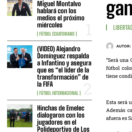
gan
Miguel Montalvo
hablará con los
medios el próximo
miércoles
LIBERTA
FÚTBOL ECUATORIANO
AUTOR:
(VIDEO) Alejandro
Domínguez respalda
“Será una 
a Infantino y asegura
fútbol col
que es “el líder de la
tiene cond
transformación” de
la FIFA
FÚTBOL INTERNACIONAL
Esta será u
Hinchas de Emelec
Además cas
dialogaron con los
afuera es S
jugadores en el
Polideportivo de Los