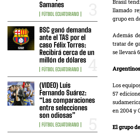
Brasil ten
Samanes
llamado re
FÚTBOL ECUATORIANO
grupo en d
BSC ganó demanda
Además de 
ante el TAS por el
tratar de 
caso Félix Torres:
Recibirá cerca de un
se llevará 
millón de dólares
Argentinos
FÚTBOL ECUATORIANO
(VIDEO) Luis
Los equipo
Fernando Suárez:
57 edicion
“Las comparaciones
sudamerican
entre selecciones
en 2004 y 
son odiosas”
FÚTBOL ECUATORIANO
El grupo d