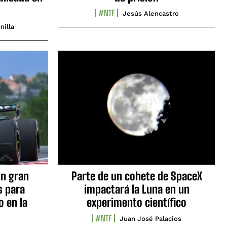
#NTF
Jesús Alencastro
nilla
n gran
Parte de un cohete de SpaceX
s para
impactará la Luna en un
o en la
experimento científico
#NTF
Juan José Palacios