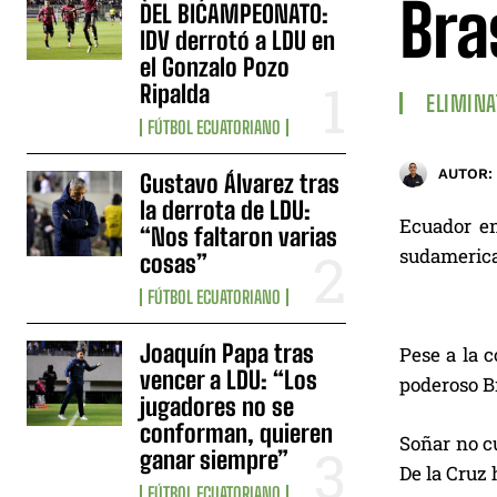
Bra
DEL BICAMPEONATO:
IDV derrotó a LDU en
el Gonzalo Pozo
Ripalda
ELIMINA
FÚTBOL ECUATORIANO
AUTOR:
Gustavo Álvarez tras
la derrota de LDU:
Ecuador enf
“Nos faltaron varias
sudamerican
cosas”
FÚTBOL ECUATORIANO
Joaquín Papa tras
Pese a la c
vencer a LDU: “Los
poderoso Br
jugadores no se
conforman, quieren
Soñar no c
ganar siempre”
De la Cruz 
FÚTBOL ECUATORIANO