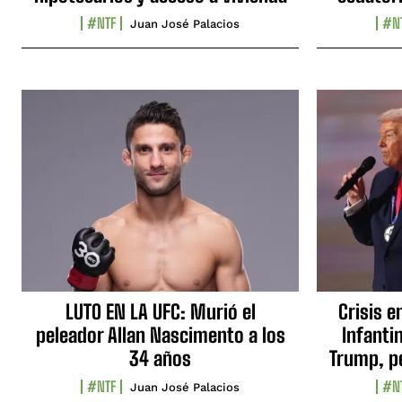
#NTF
#N
Juan José Palacios
LUTO EN LA UFC: Murió el
Crisis e
peleador Allan Nascimento a los
Infanti
34 años
Trump, p
#NTF
#N
Juan José Palacios