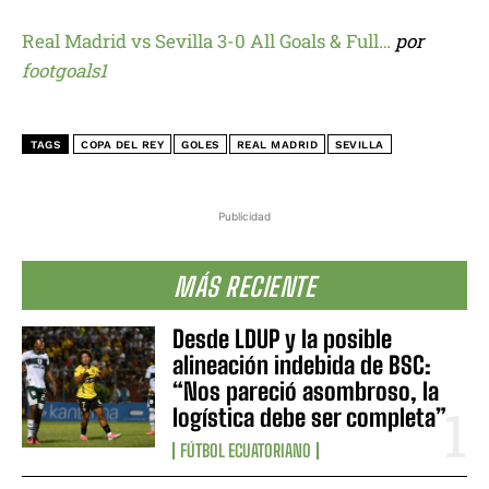
Real Madrid vs Sevilla 3-0 All Goals & Full…
por
footgoals1
TAGS
COPA DEL REY
GOLES
REAL MADRID
SEVILLA
Publicidad
MÁS RECIENTE
Desde LDUP y la posible
alineación indebida de BSC:
“Nos pareció asombroso, la
logística debe ser completa”
FÚTBOL ECUATORIANO