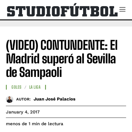
(VIDEO) CONTUNDENTE: El
Madrid superó al Sevilla
de Sampaoli
GOLES
LA LIGA
Juan José Palacios
AUTOR:
January 4, 2017
de lectura
menos de 1
min