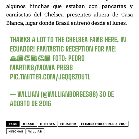
algunos hinchas que estaban con pancartas y
camisetas del Chelsea presentes afuera de Casa
Blanca, lugar donde Brasil entrenó desde el lunes.
THANKS A LOT TO THE CHELSEA FANS HERE, IN
ECUADOR! FANTASTIC RECEPTION FOR ME!
🙏🏿👏🏿👏🏿 FOTO: PEDRO
MARTINS/MOWA PRESS
PIC.TWITTER.COM/JGQQSZ0UTL
— WILLIAN (@WILLIANBORGES88)
30 DE
AGOSTO DE 2016
TAGS
BRASIL
CHELSEA
ECUADOR
ELIMINATORIAS RUSIA 2018
HINCHAS
WILLIAN