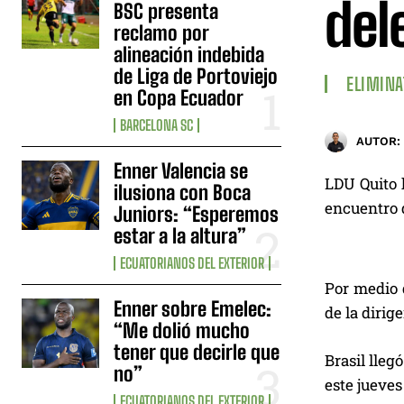
del
BSC presenta
reclamo por
alineación indebida
de Liga de Portoviejo
ELIMINA
en Copa Ecuador
BARCELONA SC
AUTOR:
Enner Valencia se
LDU Quito h
ilusiona con Boca
encuentro 
Juniors: “Esperemos
estar a la altura”
ECUATORIANOS DEL EXTERIOR
Por medio d
Enner sobre Emelec:
de la dirige
“Me dolió mucho
tener que decirle que
Brasil lleg
no”
este jueves
ECUATORIANOS DEL EXTERIOR