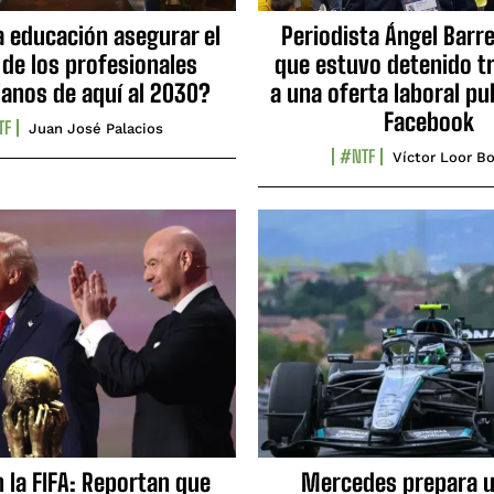
a educación asegurar el
Periodista Ángel Barre
 de los profesionales
que estuvo detenido tr
ianos de aquí al 2030?
a una oferta laboral pu
Facebook
TF
Juan José Palacios
#NTF
Víctor Loor Bo
n la FIFA: Reportan que
Mercedes prepara u