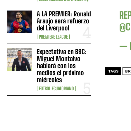
RE
A LA PREMIER: Ronald
Araujo será refuerzo
@C
del Liverpool
PREMIERE LEAGUE
— 
Expectativa en BSC:
Miguel Montalvo
hablará con los
medios el próximo
TAGS
BR
miércoles
FÚTBOL ECUATORIANO