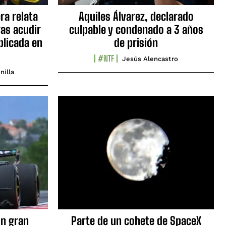
ra relata
Aquiles Álvarez, declarado
as acudir
culpable y condenado a 3 años
blicada en
de prisión
#NTF
Jesús Alencastro
nilla
n gran
Parte de un cohete de SpaceX