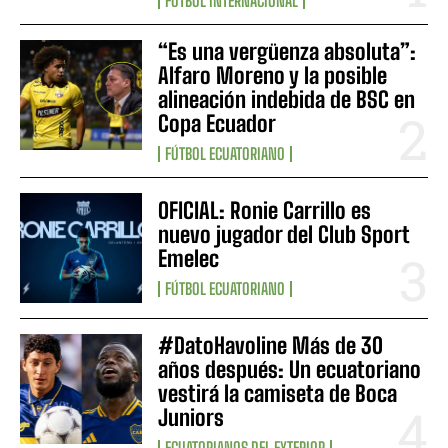
FÚTBOL INTERNACIONAL
“Es una vergüenza absoluta”:
Alfaro Moreno y la posible
alineación indebida de BSC en
Copa Ecuador
FÚTBOL ECUATORIANO
OFICIAL: Ronie Carrillo es
nuevo jugador del Club Sport
Emelec
FÚTBOL ECUATORIANO
#DatoHavoline Más de 30
años después: Un ecuatoriano
vestirá la camiseta de Boca
Juniors
ECUATORIANOS DEL EXTERIOR